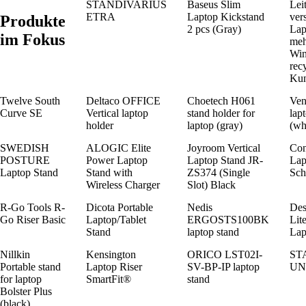
STANDIVARIUS
Baseus Slim
Lei
ETRA
Laptop Kickstand
vers
Produkte
2 pcs (Gray)
Lap
im Fokus
meh
Win
rec
Kun
Twelve South
Deltaco OFFICE
Choetech H061
Ve
Curve SE
Vertical laptop
stand holder for
lap
holder
laptop (gray)
(wh
SWEDISH
ALOGIC Elite
Joyroom Vertical
Con
POSTURE
Power Laptop
Laptop Stand JR-
Lap
Laptop Stand
Stand with
ZS374 (Single
Sch
Wireless Charger
Slot) Black
R-Go Tools R-
Dicota Portable
Nedis
Des
Go Riser Basic
Laptop/Tablet
ERGOSTS100BK
Lit
Stand
laptop stand
Lap
Nillkin
Kensington
ORICO LST02I-
ST
Portable stand
Laptop Riser
SV-BP-IP laptop
UN
for laptop
SmartFit®
stand
Bolster Plus
(black)