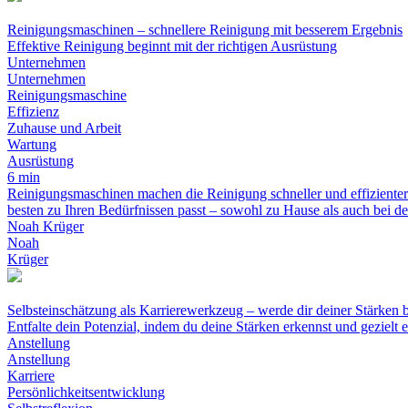
Reinigungsmaschinen – schnellere Reinigung mit besserem Ergebnis
Effektive Reinigung beginnt mit der richtigen Ausrüstung
Unternehmen
Unternehmen
Reinigungsmaschine
Effizienz
Zuhause und Arbeit
Wartung
Ausrüstung
6 min
Reinigungsmaschinen machen die Reinigung schneller und effizienter
besten zu Ihren Bedürfnissen passt – sowohl zu Hause als auch bei de
Noah Krüger
Noah
Krüger
Selbsteinschätzung als Karrierewerkzeug – werde dir deiner Stärken 
Entfalte dein Potenzial, indem du deine Stärken erkennst und gezielt e
Anstellung
Anstellung
Karriere
Persönlichkeitsentwicklung