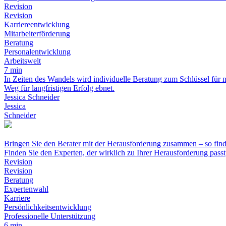
Revision
Revision
Karriereentwicklung
Mitarbeiterförderung
Beratung
Personalentwicklung
Arbeitswelt
7 min
In Zeiten des Wandels wird individuelle Beratung zum Schlüssel für 
Weg für langfristigen Erfolg ebnet.
Jessica Schneider
Jessica
Schneider
Bringen Sie den Berater mit der Herausforderung zusammen – so find
Finden Sie den Experten, der wirklich zu Ihrer Herausforderung passt
Revision
Revision
Beratung
Expertenwahl
Karriere
Persönlichkeitsentwicklung
Professionelle Unterstützung
6 min