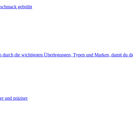
Geschmack gebrüht
dich durch die wichtigsten Überlegungen, Typen und Marken, damit du
er und präziser