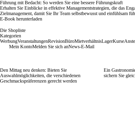
Führung mit Bedacht: So werden Sie eine bessere Führungskraft
Erhalten Sie Einblicke in effektive Managementstrategien, die das En
Zielmanagement, damit Sie Ihr Team selbstbewusst und einfühlsam fü
E-Book herunterladen
Die Shopliste
Kategorien
Werbung
Veranstaltungen
Revision
Büro
Mietverhältnis
Lager
Kurse
Anste
Mein Konto
Melden Sie sich an
News-E-Mail
Den Mittag neu denken: Bieten Sie
Ein Gastronomie
Auswahlmöglichkeiten, die verschiedenen
sichern Sie glei
Geschmackspräferenzen gerecht werden