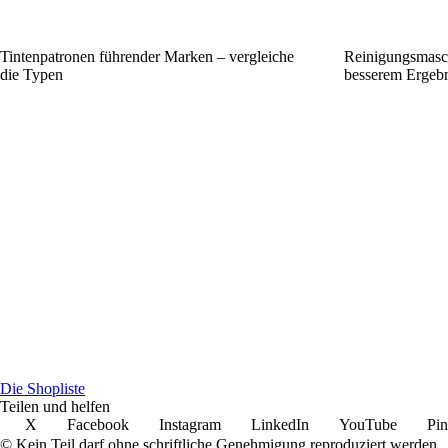
Tintenpatronen führender Marken – vergleiche
Reinigungsmasch
die Typen
besserem Ergebn
Die Shopliste
Teilen und helfen
X
Facebook
Instagram
LinkedIn
YouTube
Pin
© Kein Teil darf ohne schriftliche Genehmigung reproduziert werden.