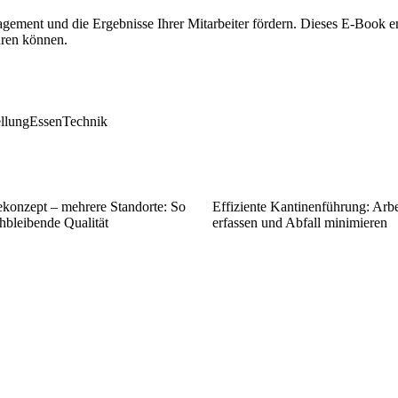
gagement und die Ergebnisse Ihrer Mitarbeiter fördern. Dieses E-Book
hren können.
llung
Essen
Technik
konzept – mehrere Standorte: So
Effiziente Kantinenführung: Arbe
chbleibende Qualität
erfassen und Abfall minimieren