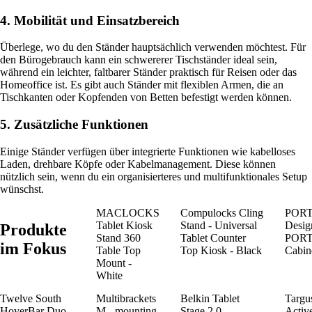
4. Mobilität und Einsatzbereich
Überlege, wo du den Ständer hauptsächlich verwenden möchtest. Für
den Bürogebrauch kann ein schwererer Tischständer ideal sein,
während ein leichter, faltbarer Ständer praktisch für Reisen oder das
Homeoffice ist. Es gibt auch Ständer mit flexiblen Armen, die an
Tischkanten oder Kopfenden von Betten befestigt werden können.
5. Zusätzliche Funktionen
Einige Ständer verfügen über integrierte Funktionen wie kabelloses
Laden, drehbare Köpfe oder Kabelmanagement. Diese können
nützlich sein, wenn du ein organisierteres und multifunktionales Setup
wünschst.
MACLOCKS
Compulocks Cling
POR
Tablet Kiosk
Stand - Universal
Desig
Produkte
Stand 360
Tablet Counter
POR
im Fokus
Table Top
Top Kiosk - Black
Cabine
Mount -
White
Twelve South
Multibrackets
Belkin Tablet
Targu
HoverBar Duo
M - mounting
Stage 2.0
Activ