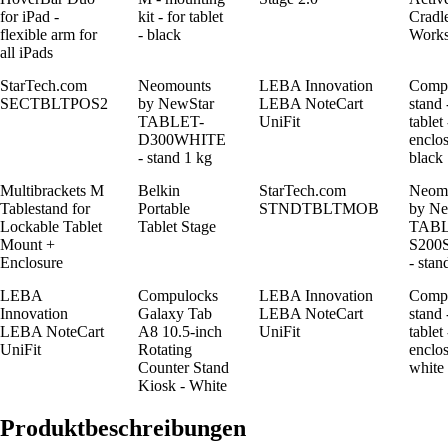
for iPad -
kit - for tablet
Cradl
flexible arm for
- black
Works
all iPads
StarTech.com
Neomounts
LEBA Innovation
Comp
SECTBLTPOS2
by NewStar
LEBA NoteCart
stand 
TABLET-
UniFit
tablet
D300WHITE
enclos
- stand 1 kg
black
Multibrackets M
Belkin
StarTech.com
Neom
Tablestand for
Portable
STNDTBLTMOB
by Ne
Lockable Tablet
Tablet Stage
TABL
Mount +
S200
Enclosure
- stan
LEBA
Compulocks
LEBA Innovation
Comp
Innovation
Galaxy Tab
LEBA NoteCart
stand 
LEBA NoteCart
A8 10.5-inch
UniFit
tablet
UniFit
Rotating
enclos
Counter Stand
white
Kiosk - White
Produktbeschreibungen