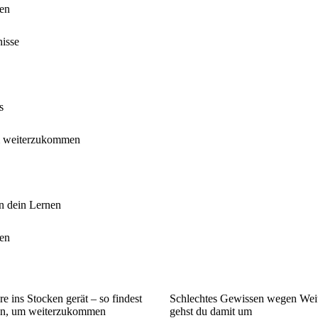
ien
nisse
s
 um weiterzukommen
in dein Lernen
ien
e ins Stocken gerät – so findest
Schlechtes Gewissen wegen Wei
ion, um weiterzukommen
gehst du damit um