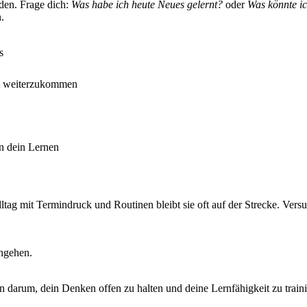
rden. Frage dich:
Was habe ich heute Neues gelernt?
oder
Was könnte i
.
s
 um weiterzukommen
in dein Lernen
ltag mit Termindruck und Routinen bleibt sie oft auf der Strecke. Ver
ngehen.
n darum, dein Denken offen zu halten und deine Lernfähigkeit zu traini