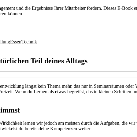
gagement und die Ergebnisse Ihrer Mitarbeiter fördern. Dieses E-Book
hren können.
llung
Essen
Technik
rlichen Teil deines Alltags
zentwicklung längst kein Thema mehr, das nur in Seminarräumen oder Weit
Freizeit. Wenn du Lernen als etwas begreifst, das in kleinen Schritten u
nimmst
klichkeit lernen wir jedoch am meisten durch die Aufgaben, die wir t
entwickelst du bereits deine Kompetenzen weiter.