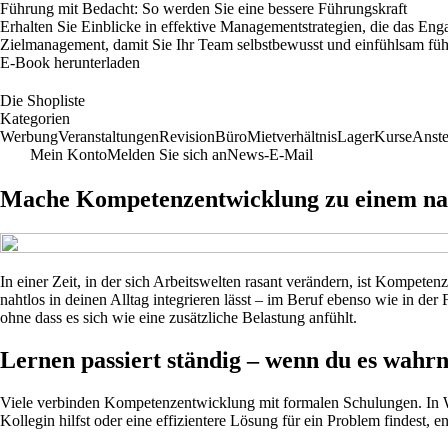
Führung mit Bedacht: So werden Sie eine bessere Führungskraft
Erhalten Sie Einblicke in effektive Managementstrategien, die das En
Zielmanagement, damit Sie Ihr Team selbstbewusst und einfühlsam fü
E-Book herunterladen
Die Shopliste
Kategorien
Werbung
Veranstaltungen
Revision
Büro
Mietverhältnis
Lager
Kurse
Anste
Mein Konto
Melden Sie sich an
News-E-Mail
Mache Kompetenzentwicklung zu einem natü
In einer Zeit, in der sich Arbeitswelten rasant verändern, ist Kompeten
nahtlos in deinen Alltag integrieren lässt – im Beruf ebenso wie in der 
ohne dass es sich wie eine zusätzliche Belastung anfühlt.
Lernen passiert ständig – wenn du es wahr
Viele verbinden Kompetenzentwicklung mit formalen Schulungen. In Wir
Kollegin hilfst oder eine effizientere Lösung für ein Problem findest, 