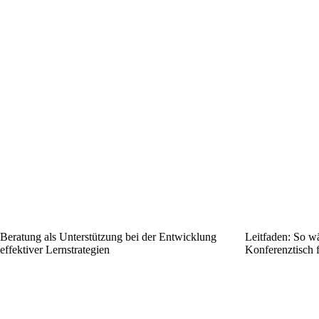
Beratung als Unterstützung bei der Entwicklung
Leitfaden: So wä
effektiver Lernstrategien
Konferenztisch f