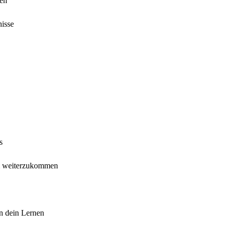
ien
nisse
s
 um weiterzukommen
in dein Lernen