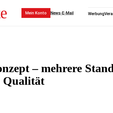
te
Mein Konto
News-E-Mail
Werbung
Vera
nzept – mehrere Stando
 Qualität