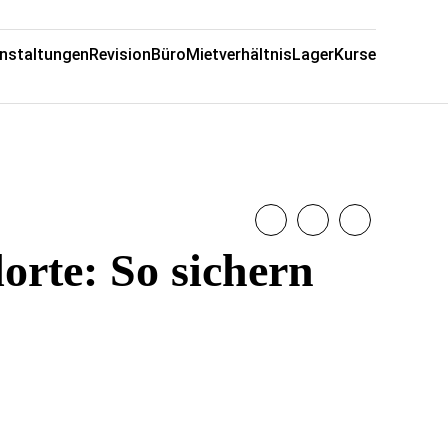
nstaltungen
Revision
Büro
Mietverhältnis
Lager
Kurse
rte: So sichern